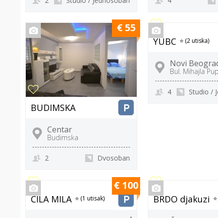
2
Studio / Jednosoban
4
€ 55
YUBC
⭐ (2 utiska)
Novi Beogra
Bul. Mihajla Pu
4
Studio /
BUDIMSKA
Centar
Budimska
2
Dvosoban
€ 100
ČILA MILA
BRDO djakuzi
⭐ (1 utisak)
⭐