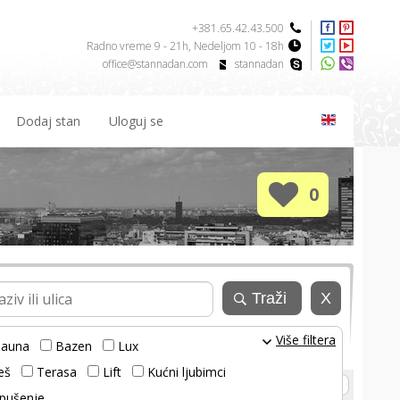
+381.65.42.43.500
Radno vreme 9 - 21h, Nedeljom 10 - 18h
office@stannadan.com
stannadan
Dodaj stan
Uloguj se
0
Više filtera
auna
Bazen
Lux
eš
Terasa
Lift
Kućni ljubimci
Sortiraj po:
- - - - - - - - - - - -
- - - - - - - - - - - -
pušenje