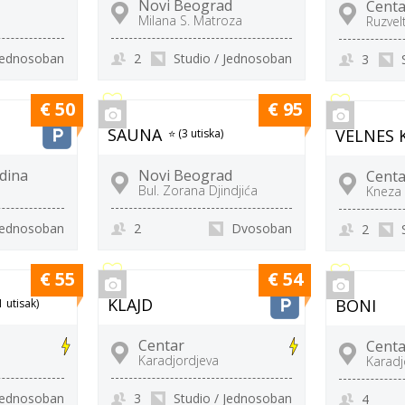
Novi Beograd
Centa
Milana S. Matroza
Ruzvel
 Jednosoban
2
Studio / Jednosoban
3
€ 50
€ 95
SAUNA
VELNES 
⭐ (3 utiska)
dina
Novi Beograd
Centa
Bul. Zorana Djindjića
Kneza 
 Jednosoban
2
Dvosoban
2
€ 55
€ 54
KLAJD
BONI
1 utisak)
Centar
Centa
Karadjordjeva
Karadj
 Jednosoban
3
Studio / Jednosoban
4