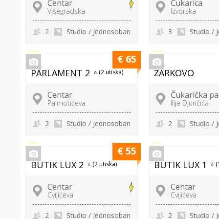
Centar
Čukarica
Višegradska
Izvorska
2
Studio / Jednosoban
3
Studio /
€ 65
PARLAMENT 2
ŽARKOVO
⭐ (2 utiska)
Centar
Čukarička pa
Palmotićeva
Ilije Djuričića
2
Studio / Jednosoban
2
Studio /
€ 55
BUTIK LUX 2
BUTIK LUX 1
⭐ (2 utiska)
⭐ (
Centar
Centar
Cvijićeva
Cvijićeva
2
Studio / Jednosoban
2
Studio /