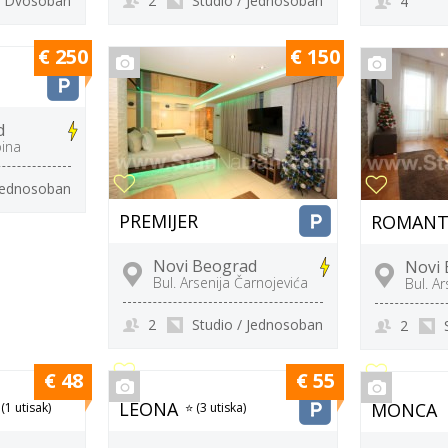
Dvosoban
2
Studio / Jednosoban
4
€ 250
€ 150
d
pina
 Jednosoban
PREMIJER
ROMANT
Novi Beograd
Novi
Bul. Arsenija Čarnojevića
Bul. A
2
Studio / Jednosoban
2
€ 48
€ 55
LEONA
MONCA
 (1 utisak)
⭐ (3 utiska)