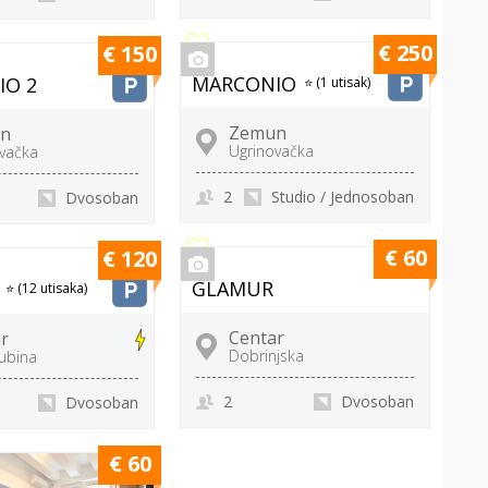
€ 250
€ 150
MARCONIO
IO 2
⭐ (1 utisak)
Zemun
n
Ugrinovačka
vačka
2
Studio / Jednosoban
Dvosoban
€ 60
€ 120
GLAMUR
⭐ (12 utisaka)
Centar
r
Dobrinjska
jubina
2
Dvosoban
Dvosoban
€ 60