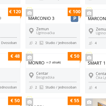
€ 120
€ 100
MARCONIO 3
MARCON
)
Zemun
Zemu
Ugrinovačka
Ugrino
Dvosoban
2
Studio / Jednosoban
4
€ 48
€ 50
MONRO
SMART 1
⭐ (1 utisak)
Centar
Centa
Beogradska
Čika L
 Jednosoban
2
Studio / Jednosoban
4
€ 50
€ 55