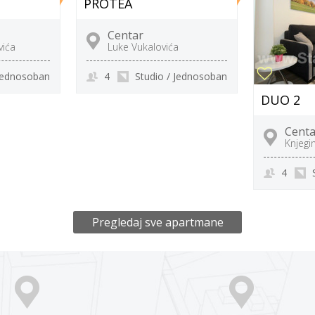
PROTEA
Centar
vića
Luke Vukalovića
 Jednosoban
4
Studio / Jednosoban
DUO 2
Centa
Knjegi
4
Pregledaj sve apartmane