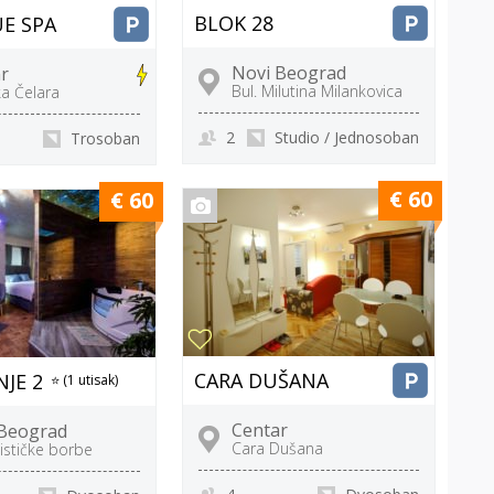
BLOK 28
E SPA
Novi Beograd
r
Bul. Milutina Milankovica
a Čelara
2
Studio / Jednosoban
Trosoban
€ 60
€ 60
CARA DUŠANA
NJE 2
⭐ (1 utisak)
Centar
 Beograd
Cara Dušana
šističke borbe