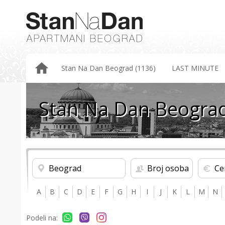
Stan Na Dan Beograd (1136)
LAST MINUTE
Stan Na Dan Beograd
Beograd
Broj osoba
Ce
A
B
C
D
E
F
G
H
I
J
K
L
M
N
Podeli na: