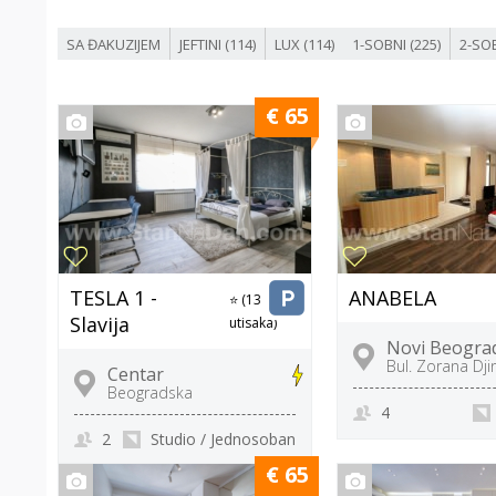
SA ĐAKUZIJEM
JEFTINI (114)
LUX (114)
1-SOBNI (225)
2-SOB
€ 65
TESLA 1 -
ANABELA
⭐ (13
Slavija
utisaka)
Novi Beogra
Bul. Zorana Dji
Centar
Beogradska
4
2
Studio / Jednosoban
€ 65