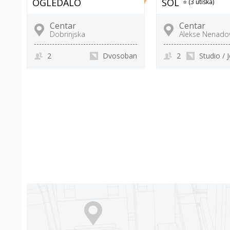
OGLEDALO
SOL
⭐ (3 utiska)
Centar
Centar
Dobrinjska
Alekse Nenado
2
Dvosoban
2
Studio /