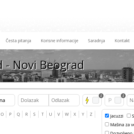
Česta pitanja
Korisne informacije
Saradnja
Kontakt
 - Novi Beograd
na
O
P
Q
R
S
T
U
V
W
X
Y
Z
Jacuzzi
S
Mašina za v
Dozvoljeno 