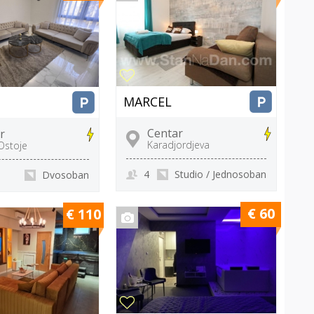
MARCEL
Centar
r
Karadjordjeva
 Ostoje
4
Studio / Jednosoban
Dvosoban
€ 60
€ 110