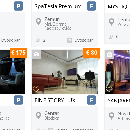
SpaTesla Premium
MYSTIQU
Zemun
Centa
Maj. Zorana
Zdravk
Radosavljevića
6
Dvosoban
2
Dvosoban
€ 175
€ 80
FINE STORY LUX
SANJARE
d
Centar
Novi
ndjića
Bledska
Antifa