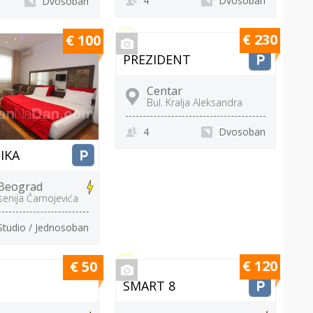
4
Dvosoban
Dvosoban
€ 230
€ 100
PREZIDENT
Centar
Bul. Kralja Aleksandra
4
Dvosoban
IKA
 Beograd
rsenija Čarnojevića
Studio / Jednosoban
€ 120
€ 50
SMART 8