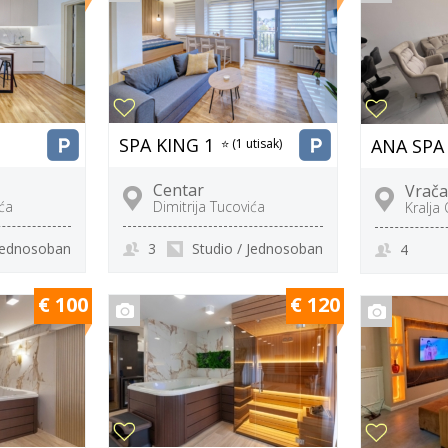
SPA KING 1
ANA SPA
⭐ (1 utisak)
Centar
Vrača
ića
Dimitrija Tucovića
Kralja
 Jednosoban
3
Studio / Jednosoban
4
€ 100
€ 120