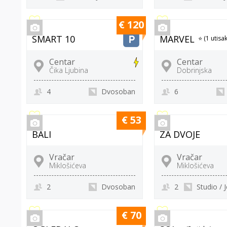
€ 120
SMART 10
MARVEL
⭐ (1 utisak
Centar
Centar
Čika Ljubina
Dobrinjska
4
Dvosoban
6
€ 53
BALI
ZA DVOJE
Vračar
Vračar
Miklošićeva
Miklošićeva
2
Dvosoban
2
Studio /
€ 70