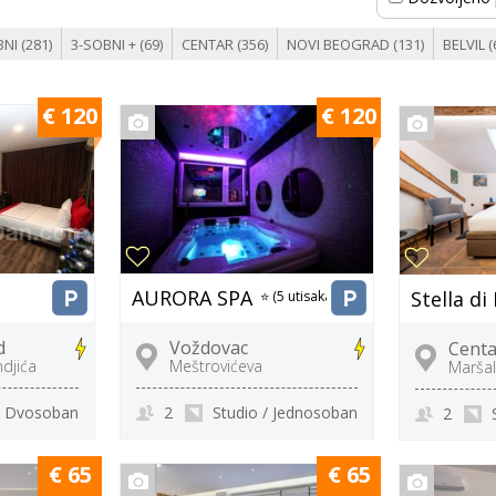
NI (281)
3-SOBNI + (69)
CENTAR (356)
NOVI BEOGRAD (131)
BELVIL (
€ 120
€ 120
AURORA SPA
Stella di
⭐ (5 utisaka)
d
Voždovac
Centa
ndjića
Meštrovićeva
Maršal
Dvosoban
2
Studio / Jednosoban
2
€ 65
€ 65