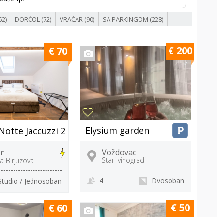
62)
DORĆOL (72)
VRAČAR (90)
SA PARKINGOM (228)
€ 200
€ 70
Elysium garden
 Notte Jaccuzzi 2
Voždovac
r
Stari vinogradi
a Birjuzova
4
Dvosoban
Studio / Jednosoban
€ 50
€ 60