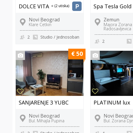
DOLCE VITA
Spa Tesla Gold
⭐ (2 utiska)
Novi Beograd
Zemun
Klare Cetkin
Majora Zorana
Radosavljevica
2
Studio / Jednosoban
2
€ 50
SANJARENJE 3 YUBC
PLATINUM lux
Novi Beograd
Novi Beogra
Bul. Mihajla Pupina
Bul. Zorana Dji