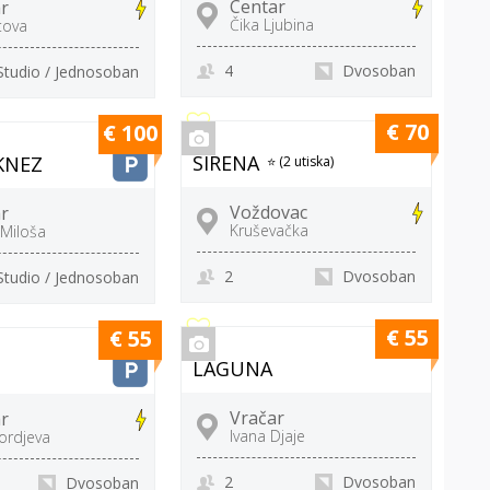
Centar
r
Čika Ljubina
tova
4
Dvosoban
Studio / Jednosoban
€ 70
€ 100
SIRENA
KNEZ
⭐ (2 utiska)
Voždovac
r
Kruševačka
Miloša
2
Dvosoban
Studio / Jednosoban
€ 55
€ 55
LAGUNA
Vračar
r
Ivana Djaje
ordjeva
2
Dvosoban
Dvosoban