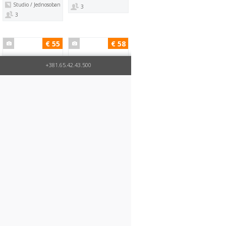
Studio / Jednosoban
3
3
€ 55
€ 58
+381.65.42.43.500
TRIO 2
TRIO 1
Centar
Centar
Kraljice Marije
Kraljica Marije
Studio / Jednosoban
Dvosoban
3
4
€ 65
€ 45
PLANETA
MARKO
⭐ (1 utisak)
⭐ (6 utisaka)
Centar
Centar