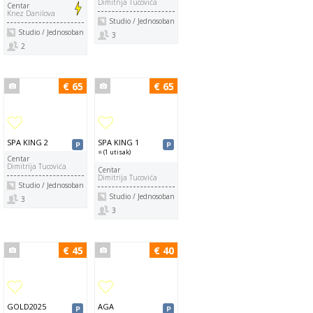
Dimitrija Tucovića
Centar
Knez Danilova
Studio / Jednosoban
Studio / Jednosoban
3
2
€ 65
€ 65
SPA KING 2
SPA KING 1
⭐ (1 utisak)
Centar
Dimitrija Tucovića
Centar
Dimitrija Tucovića
Studio / Jednosoban
Studio / Jednosoban
3
3
€ 45
€ 40
GOLD2025
AGA