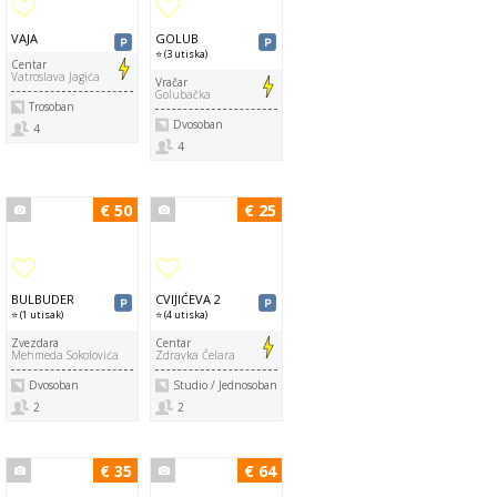
VAJA
GOLUB
⭐ (3 utiska)
Centar
Vatroslava Jagića
Vračar
Golubačka
Trosoban
Dvosoban
4
4
€ 50
€ 25
BULBUDER
CVIJIĆEVA 2
⭐ (1 utisak)
⭐ (4 utiska)
Zvezdara
Centar
Mehmeda Sokolovića
Zdravka Čelara
Dvosoban
Studio / Jednosoban
2
2
€ 35
€ 64