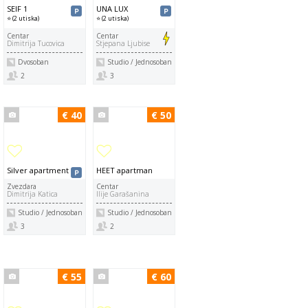
SEIF 1
UNA LUX
⭐ (2 utiska)
⭐ (2 utiska)
Centar
Centar
Dimitrija Tucovica
Stjepana Ljubise
Dvosoban
Studio / Jednosoban
2
3
€ 40
€ 50
Silver apartment
HEET apartman
Zvezdara
Centar
Dimitrija Katica
Ilije Garašanina
Studio / Jednosoban
Studio / Jednosoban
3
2
€ 55
€ 60