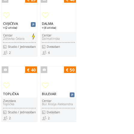
CVIJIĆEVA
DALMA
⭐ (2 utiska)
⭐ (4 utiska)
Centar
Centar
Zdravka Čelara
Dalmatinska
Studio / Jednosoban
Dvosoban
2
4
€ 40
€ 50
TOPLIČKA
BULEVAR
Zvezdara
Centar
Toplička
Bul. Kralja Aleksandra
Studio / Jednosoban
Dvosoban
2
2