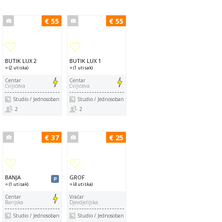
€ 55
€ 55
BUTIK LUX 2
BUTIK LUX 1
⭐ (2 utiska)
⭐ (1 utisak)
Centar
Centar
Cvijićeva
Cvijićeva
Studio / Jednosoban
Studio / Jednosoban
2
2
€ 37
€ 25
BANJA
GROF
⭐ (1 utisak)
⭐ (4 utiska)
Centar
Vračar
Banjska
Djevdjelijska
Studio / Jednosoban
Studio / Jednosoban