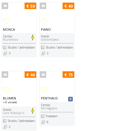
€ 50
€ 40
MONCA
PIANO
Centar
Vračar
Ruzveltova
Golsvordijeva
Studio / Jednosoban
Studio / Jednosoban
3
2
€ 40
€ 75
BLUMEN
PENTHAUS
⭐ (1 utisak)
Centar
Karnegijeva
Vračar
Cara Nikolaja II
Trosoban
Studio / Jednosoban
6
2