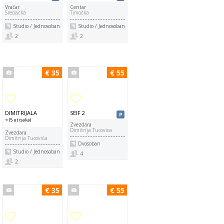
Vračar
Centar
Sredačka
Timočka
Studio / Jednosoban
Studio / Jednosoban
2
2
€ 35
€ 55
DIMITRIJALA
SEIF 2
⭐ (5 utisaka)
Zvezdara
Dimitrija Tucovica
Zvezdara
Dimitrija Tucovića
Dvosoban
Studio / Jednosoban
4
2
€ 35
€ 55