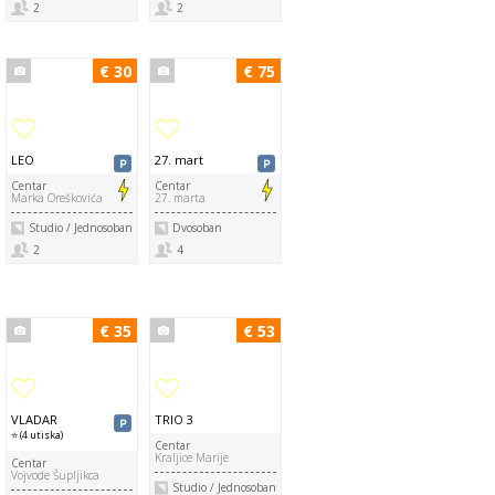
2
2
€ 30
€ 75
LEO
27. mart
Centar
Centar
Marka Oreškovića
27. marta
Studio / Jednosoban
Dvosoban
2
4
€ 35
€ 53
VLADAR
TRIO 3
⭐ (4 utiska)
Centar
Kraljice Marije
Centar
Vojvode Šupljikca
Studio / Jednosoban