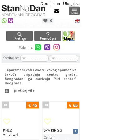
Dodaj stan
Uloguj se
Meni
0
Pretraga
Pomoć
pri
Mapa
izboru
Podeli na:
Sortiraj po:
- - - - - - - - - - - -
- - - - - - - - - - - -
Apartmani kod i oko Vukovog spomenika
takođe pripadaju centru grada.
Beograđani ga nazivaju "širi centar"
Beograda.
pročitaj više
€ 45
€ 65
KNEZ
SPA KING 3
⭐ (1 utisak)
Centar