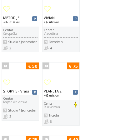
METODIJE
VIVIAN
⭐ (6 utisaka)
⭐ (2 utiska)
Centar
Centar
Čelopečka
Vladetina
Studio / Jednosoban
Dvosoban
2
4
€ 50
€ 75
STORY 5 - Vračar
PLANETA 2
⭐ (2 utiska)
Centar
Kajmakčalanska
Centar
Ruzveltova
Studio / Jednosoban
Trosoban
2
6
€ 25
€ 40