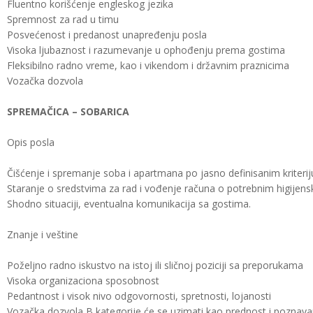
Fluentno korišćenje engleskog jezika
Spremnost za rad u timu
Posvećenost i predanost unapređenju posla
Visoka ljubaznost i razumevanje u ophođenju prema gostima
Fleksibilno radno vreme, kao i vikendom i državnim praznicima
Vozačka dozvola
SPREMAČICA – SOBARICA
Opis posla
Čišćenje i spremanje soba i apartmana po jasno definisanim kriter
Staranje o sredstvima za rad i vođenje računa o potrebnim higijen
Shodno situaciji, eventualna komunikacija sa gostima.
Znanje i veštine
Poželjno radno iskustvo na istoj ili sličnoj poziciji sa preporukama
Visoka organizaciona sposobnost
Pedantnost i visok nivo odgovornosti, spretnosti, lojanosti
Vozačka dozvola B kategorije će se uzimati kao prednost i poznava