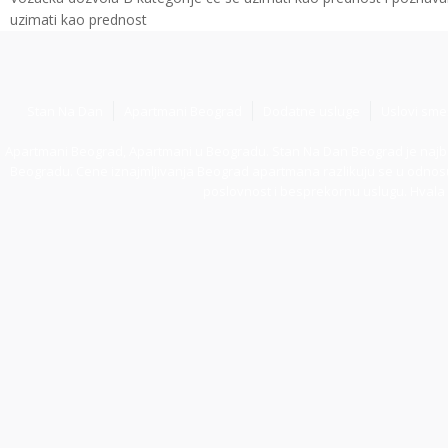
uzimati kao prednost
Stan Na Dan
Apartmani Beograd
Dodatne usluge
Uslovi sme
Apartmani Beograd, Apartmani u Beogradu. Stan Na Dan Beograd je najbolja o
Beogradu. Cene iznajmljivanja Beograd apartmana razlikuju se u odnosu n
poslovnost i besprekornu uslugu. Hvala 