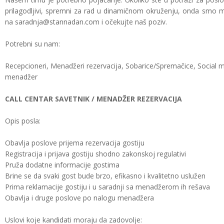
prilagodljivi, spremni za rad u dinamičnom okruženju, onda smo m
na saradnja@stannadan.com i očekujte naš poziv.
Potrebni su nam:
Recepcioneri, Menadžeri rezervacija, Sobarice/Spremačice, Social
menadžer
CALL CENTAR SAVETNIK / MENADŽER REZERVACIJA
Opis posla:
Obavlja poslove prijema rezervacija gostiju
Registracija i prijava gostiju shodno zakonskoj regulativi
Pruža dodatne informacije gostima
Brine se da svaki gost bude brzo, efikasno i kvalitetno uslužen
Prima reklamacije gostiju i u saradnji sa menadžerom ih rešava
Obavlja i druge poslove po nalogu menadžera
Uslovi koje kandidati moraju da zadovolje: