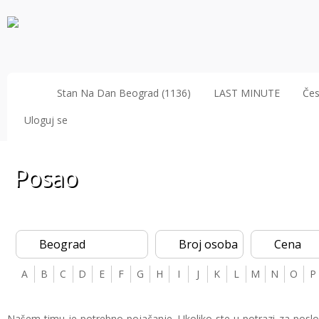
Stan Na Dan Beograd (1136)
LAST MINUTE
Čes
Uloguj se
Posao
Beograd
Broj osoba
Cena
A
B
C
D
E
F
G
H
I
J
K
L
M
N
O
P
Našem timu je potrebno pojačanje. Ukoliko ste u potrazi za poslom,