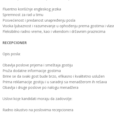
Fluentno korišćnje engleskog jezika
Spremnost za rad u timu
Posvećenost i predanost unapređenju posla
Visoka ljubaznost i razumevanje u ophođenju prema gostima i vlas
Fleksibilno radno vreme, kao i vikendom i državnim praznicima
RECEPCIONER
Opis posla:
Obavlja poslove prijema i smeštaja gostiju
Pruža dodatne informacije gostima
Brine se da svaki gost bude brzo, efikasno i kvalitetno uslužen
Prima reklamacije gostiju i u saradnji sa menadžerom ih rešava
Obavlja i druge poslove po nalogu menadžera
Uslovi koje kandidati moraju da zadovolje:
Radno iskustvo na poslovima recepcionera